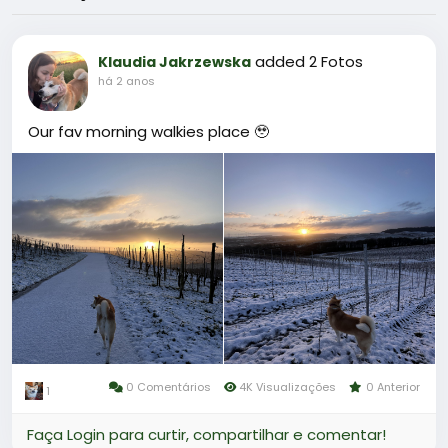
added 2 Fotos
Klaudia Jakrzewska
há 2 anos
Our fav morning walkies place 🥹
0 Comentários
4K Visualizações
0 Anterior
1
Faça Login para curtir, compartilhar e comentar!