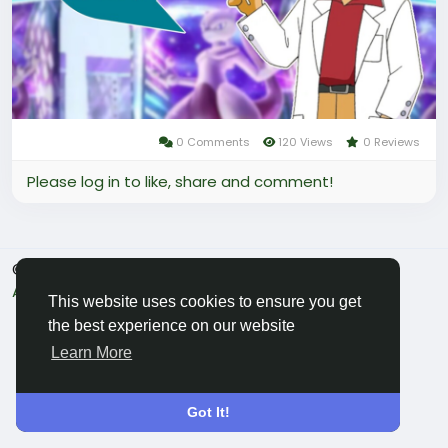
deutlich verbessert.
Warum sollten Sie bei LootBar Poké Gold aufladen?
0 Comments
120 Views
0 Reviews
Please log in to like, share and comment!
© 2026 My Pet Hero
English
About - Beta version
Terms
Privacy
Contact Us
This website uses cookies to ensure you get
Directory
the best experience on our website
Learn More
Got It!