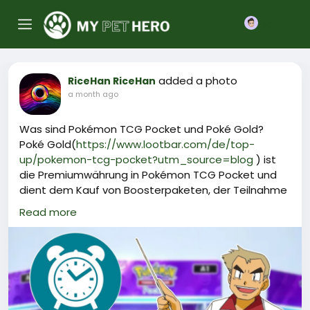
Join
added a photo
RiceHan RiceHan
a month ago
Was sind Pokémon TCG Pocket und Poké Gold?
Poké Gold(
https://www.lootbar.com/de/top-
up/pokemon-tcg-pocket?utm_source=blog
) ist
die Premiumwährung in Pokémon TCG Pocket und
dient dem Kauf von Boosterpaketen, der Teilnahme
an besonderen Turnieren oder der
Read more
Wiederherstellung von Energieleisten. Es kann über
vertrauenswürdige Plattformen wie LootBar, MMOGA
oder G2A aufgeladen werden, die schnelle und
sichere Transaktionen garantieren. Mit Poké Gold
erweitern Sie Ihre Sammlung und erhöhen Ihre
Chancen auf seltene Karten, was Ihr Spielerlebnis