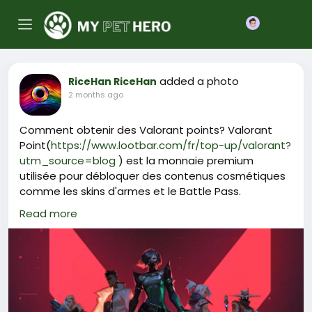
Join
added a photo
RiceHan RiceHan
2 months ago
Comment obtenir des Valorant points? Valorant
Point(
https://www.lootbar.com/fr/top-up/valorant?
utm_source=blog
) est la monnaie premium
utilisée pour débloquer des contenus cosmétiques
comme les skins d'armes et le Battle Pass.
Pour en obtenir, vous pouvez effectuer une
Read more
recharge directement dans le client du jeu ou
passer par des plateformes sécurisées telles que
LootBar, G2A ou Eneba, qui proposent parfois des
prix réduits sur les Valorant Point.
Ces sites permettent d'acquérir la devise plus
rapidement et à moindre coût.