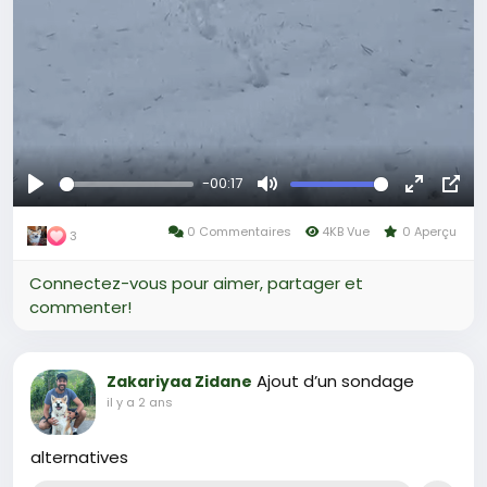
-00:17
Se
Muet
Plein
Ima
divertir
0 Commentaires
4KB Vue
0 Aperçu
écran
dan
3
l’im
Connectez-vous pour aimer, partager et
commenter!
Ajout d’un sondage
Zakariyaa Zidane
il y a 2 ans
alternatives