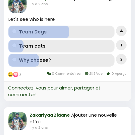
il y a 2 ans
Let's see who is here
4
Team Dogs
1
Team cats
2
Why choose?
0 Commentaires
2KB Vue
0 Aperçu
3
Connectez-vous pour aimer, partager et
commenter!
Ajouter une nouvelle
Zakariyaa Zidane
offre
il y a 2 ans