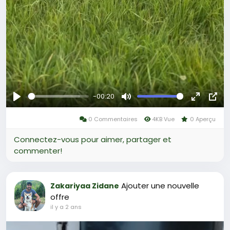
-00:20
Se
Muet
Plein
Ima
divertir
0 Commentaires
4KB Vue
0 Aperçu
écran
dan
l’im
Connectez-vous pour aimer, partager et
commenter!
Ajouter une nouvelle
Zakariyaa Zidane
offre
il y a 2 ans