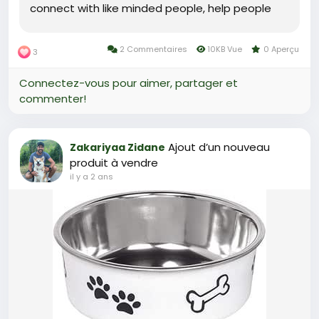
connect with like minded people, help people
with their pets and find help for my dog when I
need it.
2 Commentaires
10KB Vue
0 Aperçu
3
Connectez-vous pour aimer, partager et
commenter!
Ajout d’un nouveau
Zakariyaa Zidane
produit à vendre
il y a 2 ans