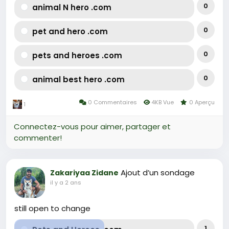
0
animal N hero .com
0
pet and hero .com
0
pets and heroes .com
0
animal best hero .com
0 Commentaires
4KB Vue
0 Aperçu
1
Connectez-vous pour aimer, partager et
commenter!
Ajout d’un sondage
Zakariyaa Zidane
il y a 2 ans
still open to change
1