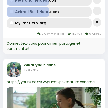
Pets and Heroes .com
1
Animal Best Hero .com
0
My Pet Hero .org
0 Commentaires
4KB Vue
0 Aperçu
Connectez-vous pour aimer, partager et
commenter!
Zakariyaa Zidane
il y a 2 ans
https://youtu.be/6lCwpHYeCps?feature=shared