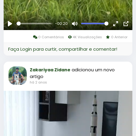
-00:20
Reproduzir
Mute
Fullscree
Pict
0 Comentários
4K Visualizações
0 Anterior
in-
Pict
Faça Login para curtir, compartilhar e comentar!
adicionou um novo
Zakariyaa Zidane
artigo
há 2 anos