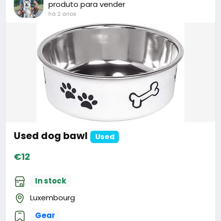
produto para vender
há 2 anos
Used dog bawl
Used
€12
In stock
Luxembourg
Gear