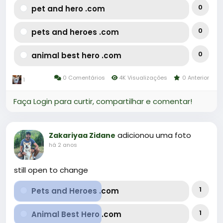
0
pet and hero .com
0
pets and heroes .com
0
animal best hero .com
0 Comentários
4K Visualizações
0 Anterior
1
Faça Login para curtir, compartilhar e comentar!
adicionou uma foto
Zakariyaa Zidane
há 2 anos
still open to change
1
Pets and Heroes .com
1
Animal Best Hero .com