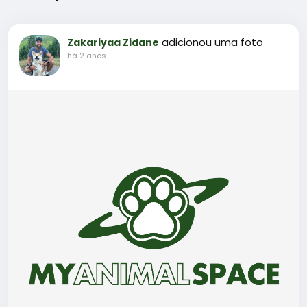
adicionou uma foto
Zakariyaa Zidane
há 2 anos