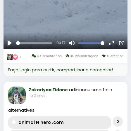
-00:17
Reproduzir
Mute
Fullscree
Pict
0 Comentários
4K Visualizações
0 Anterior
in-
3
Pict
Faça Login para curtir, compartilhar e comentar!
adicionou uma foto
Zakariyaa Zidane
há 2 anos
alternatives
0
animal N hero .com