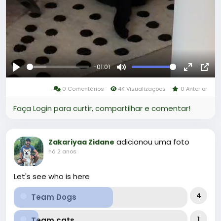
-01:01
Reproduzir
Mute
Fullscree
Pict
0 Comentários
4K Visualizações
0 Anterior
in-
Pict
Faça Login para curtir, compartilhar e comentar!
adicionou uma foto
Zakariyaa Zidane
há 2 anos
Let's see who is here
4
Team Dogs
1
Team cats