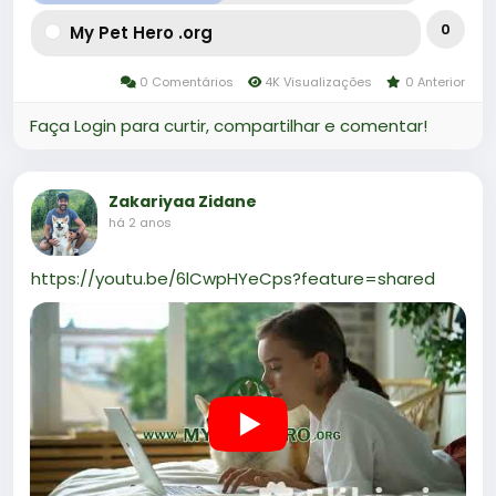
0
My Pet Hero .org
0 Comentários
4K Visualizações
0 Anterior
Faça Login para curtir, compartilhar e comentar!
Zakariyaa Zidane
há 2 anos
https://youtu.be/6lCwpHYeCps?feature=shared