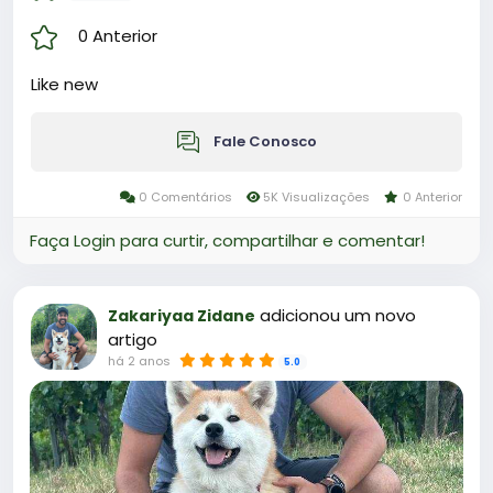
0 Anterior
Like new
Fale Conosco
0 Comentários
5K Visualizações
0 Anterior
Faça Login para curtir, compartilhar e comentar!
adicionou um novo
Zakariyaa Zidane
artigo
há 2 anos
5.0