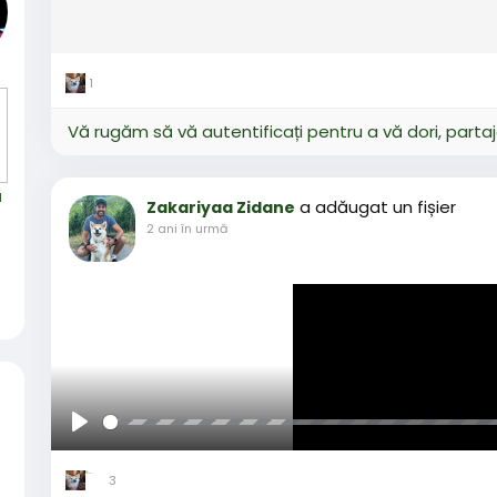
1
Vă rugăm să vă autentificați pentru a vă dori, parta
l
a adăugat un fișier
Zakariyaa Zidane
2 ani în urmă
Joaca
3