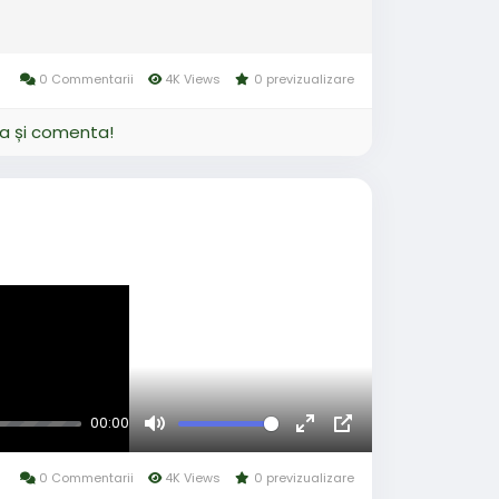
0 Commentarii
4K Views
0 previzualizare
ja și comenta!
00:00
Mute
Fullscreen
Picture-
in-
0 Commentarii
4K Views
0 previzualizare