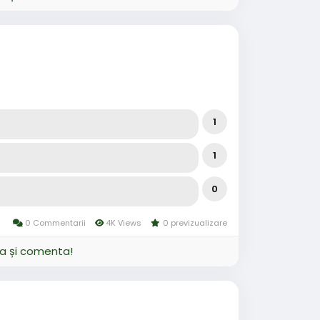
1
1
0
0 Commentarii
4K Views
0 previzualizare
ja și comenta!