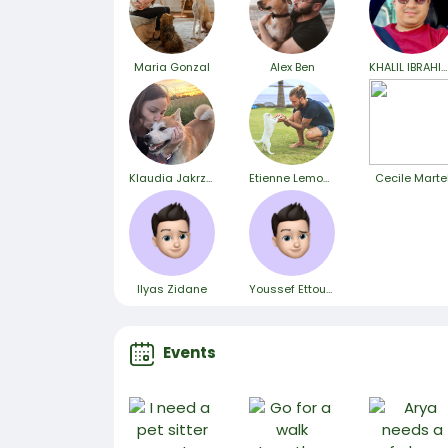
Maria Gonzal
Alex Ben
KHALIL IBRAHIM DOUIDA
Klaudia Jakrzewska
Etienne Lemondi
Cecile Marte
Ilyas Zidane
Youssef Ettoussi
Events