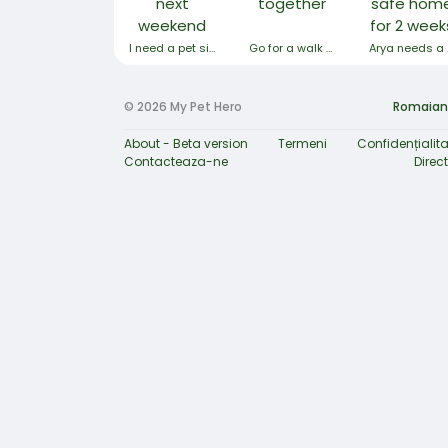
I need a pet sitter next weekend
Go for a walk together
Arya 
© 2026 My Pet Hero
Romaian
About - Beta version
Termeni
Confidențialita
Contacteaza-ne
Direc