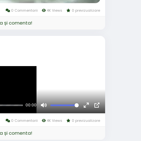
0 Commentarii
4K Views
0 previzualizare
ja și comenta!
00:00
Mute
Fullscreen
Picture-
in-
0 Commentarii
4K Views
0 previzualizare
Picture
ja și comenta!