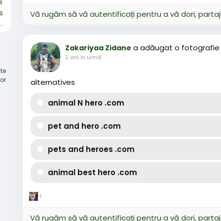
Vă rugăm să vă autentificați pentru a vă dori, parta
needs a safe home for 2 weeks
a adăugat o fotografie
Zakariyaa Zidane
2 ani în urmă
te
tor
alternatives
animal N hero .com
pet and hero .com
pets and heroes .com
animal best hero .com
1
Vă rugăm să vă autentificați pentru a vă dori, parta