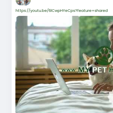
https://youtu.be/6lCwpHYeCps?feature=shared