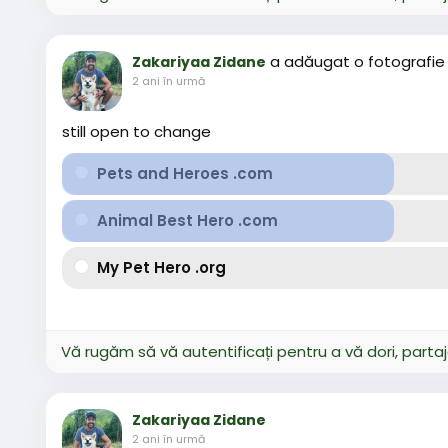
a adăugat o fotografie
Zakariyaa Zidane
2 ani în urmă
still open to change
Pets and Heroes .com
Animal Best Hero .com
My Pet Hero .org
Vă rugăm să vă autentificați pentru a vă dori, parta
Zakariyaa Zidane
2 ani în urmă