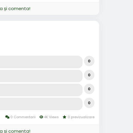
Picture
ja și comenta!
0
0
0
0
0 Commentarii
4K Views
0 previzualizare
ja și comenta!