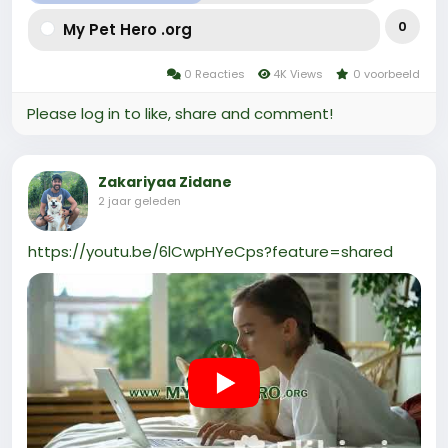
0
My Pet Hero .org
0 Reacties
4K Views
0 voorbeeld
Please log in to like, share and comment!
Zakariyaa Zidane
2 jaar geleden
https://youtu.be/6lCwpHYeCps?feature=shared