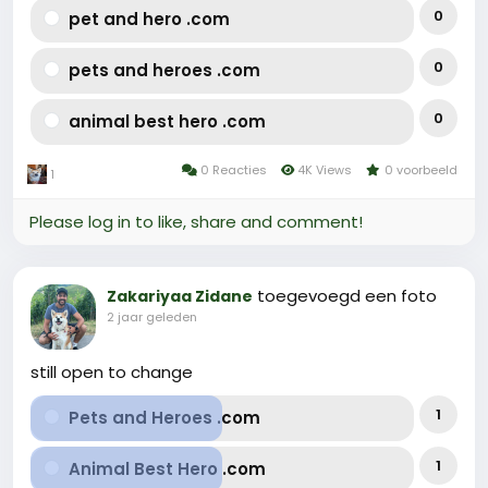
0
pet and hero .com
0
pets and heroes .com
0
animal best hero .com
0 Reacties
4K Views
0 voorbeeld
1
Please log in to like, share and comment!
toegevoegd een foto
Zakariyaa Zidane
2 jaar geleden
still open to change
1
Pets and Heroes .com
1
Animal Best Hero .com