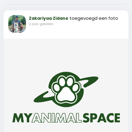
toegevoegd een foto
Zakariyaa Zidane
2 jaar geleden