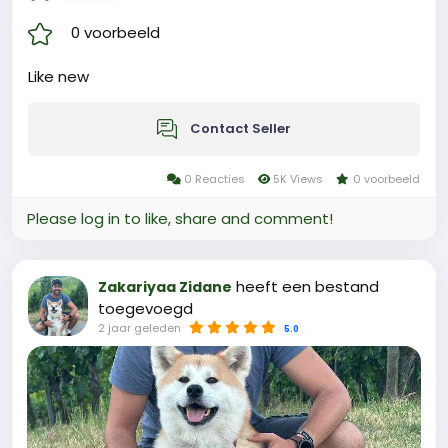
0 voorbeeld
Like new
Contact Seller
0 Reacties
5K Views
0 voorbeeld
Please log in to like, share and comment!
heeft een bestand
Zakariyaa Zidane
toegevoegd
2 jaar geleden
5.0