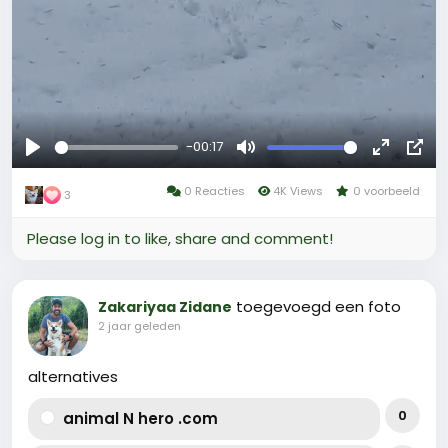
-00:17
Afspelen
Mute
Fullscree
Pict
0 Reacties
4K Views
0 voorbeeld
in-
3
Pict
Please log in to like, share and comment!
toegevoegd een foto
Zakariyaa Zidane
2 jaar geleden
alternatives
0
animal N hero .com