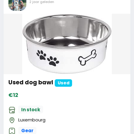
2 jaar geleden
Used dog bawl
Used
€12
In stock
Luxembourg
Gear