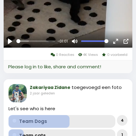
-01:01
Afspelen
Mute
Fullscree
Pict
0 Reacties
4K Views
0 voorbeeld
in-
Pict
Please log in to like, share and comment!
toegevoegd een foto
Zakariyaa Zidane
2 jaar geleden
Let's see who is here
4
Team Dogs
1
Team cats