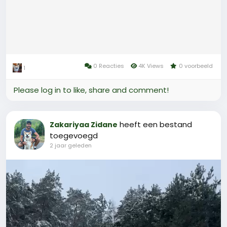
0 Reacties
4K Views
0 voorbeeld
1
Please log in to like, share and comment!
heeft een bestand
Zakariyaa Zidane
toegevoegd
2 jaar geleden