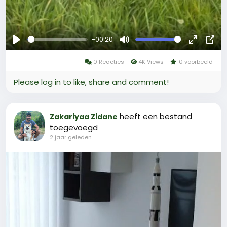
-00:20
Afspelen
Mute
Fullscree
Pict
0 Reacties
4K Views
0 voorbeeld
in-
Pict
Please log in to like, share and comment!
heeft een bestand
Zakariyaa Zidane
toegevoegd
2 jaar geleden