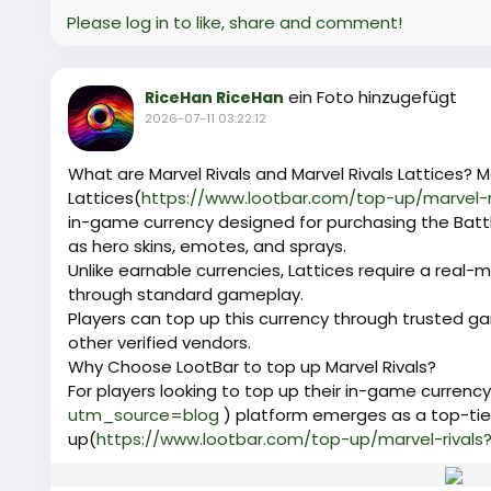
Please log in to like, share and comment!
ein Foto hinzugefügt
RiceHan RiceHan
2026-07-11 03:22:12
What are Marvel Rivals and Marvel Rivals Lattices? Ma
Lattices(
https://www.lootbar.com/top-up/marvel-
in-game currency designed for purchasing the Batt
as hero skins, emotes, and sprays.
Unlike earnable currencies, Lattices require a rea
through standard gameplay.
Players can top up this currency through trusted g
other verified vendors.
Why Choose LootBar to top up Marvel Rivals?
For players looking to top up their in-game currency
utm_source=blog
) platform emerges as a top-tier
up(
https://www.lootbar.com/top-up/marvel-rival