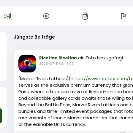
Jüngste Beiträge
ein Foto hinzugefügt
RiceHan RiceHan
2026-07-11 06:43:09
[Marvel Rivals Lattices](
https://www.lootbar.com/t
serves as the exclusive premium currency that gran
Pass, where a treasure trove of limited-edition hero
and collectible gallery cards awaits those willing to inv
Beyond the Battle Pass, Marvel Rivals Lattices can 
bundles and time-limited event packages that rota
rare variants of iconic Marvel characters that cann
or the earnable Units currency.