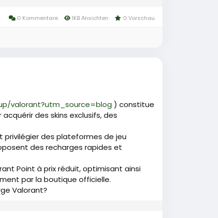
0 Kommentare
1KB Ansichten
0 Vorschau
-up/valorant?utm_source=blog
) constitue
cquérir des skins exclusifs, des
 privilégier des plateformes de jeu
oposent des recharges rapides et
t Point à prix réduit, optimisant ainsi
nt par la boutique officielle.
arge Valorant?