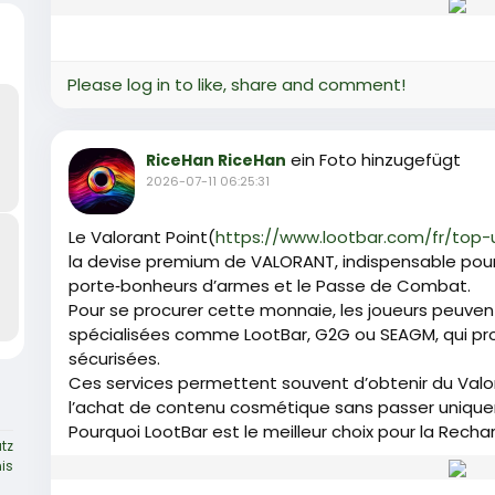
Please log in to like, share and comment!
ein Foto hinzugefügt
RiceHan RiceHan
2026-07-11 06:25:31
Le Valorant Point(
https://www.lootbar.com/fr/top
la devise premium de VALORANT, indispensable pour a
porte‑bonheurs d’armes et le Passe de Combat.
Pour se procurer cette monnaie, les joueurs peuvent
spécialisées comme LootBar, G2G ou SEAGM, qui pr
sécurisées.
Ces services permettent souvent d’obtenir du Valoran
l’achat de contenu cosmétique sans passer uniqueme
Pourquoi LootBar est le meilleur choix pour la Rech
tz
is