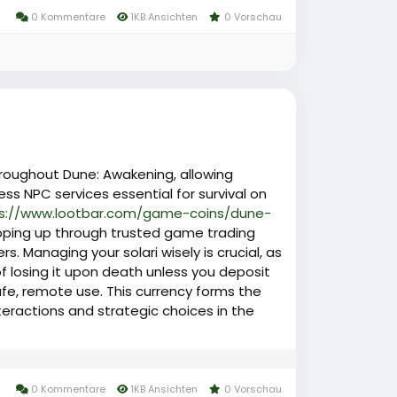
0 Kommentare
1KB Ansichten
0 Vorschau
hroughout Dune: Awakening, allowing
ss NPC services essential for survival on
s://www.lootbar.com/game-coins/dune-
pping up through trusted game trading
 Managing your solari wisely is crucial, as
 of losing it upon death unless you deposit
afe, remote use. This currency forms the
eractions and strategic choices in the
0 Kommentare
1KB Ansichten
0 Vorschau