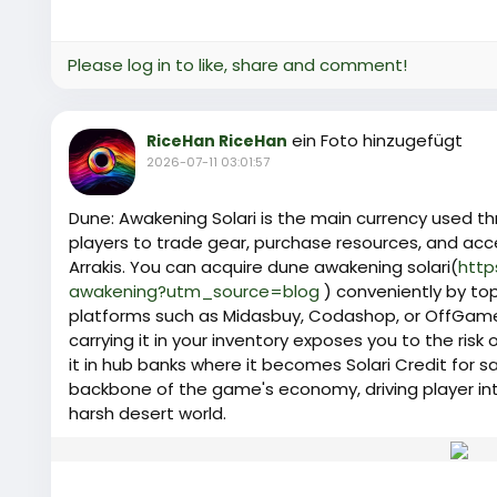
Please log in to like, share and comment!
ein Foto hinzugefügt
RiceHan RiceHan
2026-07-11 03:01:57
Dune: Awakening Solari is the main currency used t
players to trade gear, purchase resources, and acce
Arrakis. You can acquire dune awakening solari(
http
awakening?utm_source=blog
) conveniently by to
platforms such as Midasbuy, Codashop, or OffGamers.
carrying it in your inventory exposes you to the risk
it in hub banks where it becomes Solari Credit for s
backbone of the game's economy, driving player int
harsh desert world.