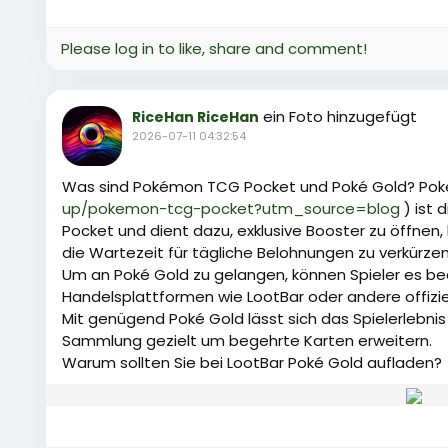
Please log in to like, share and comment!
ein Foto hinzugefügt
RiceHan RiceHan
2026-07-11 04:32:54
Was sind Pokémon TCG Pocket und Poké Gold? Pok
up/pokemon-tcg-pocket?utm_source=blog
) ist 
Pocket und dient dazu, exklusive Booster zu öffnen
die Wartezeit für tägliche Belohnungen zu verkürzen
Um an Poké Gold zu gelangen, können Spieler es b
Handelsplattformen wie LootBar oder andere offizie
Mit genügend Poké Gold lässt sich das Spielerlebnis
Sammlung gezielt um begehrte Karten erweitern.
Warum sollten Sie bei LootBar Poké Gold aufladen?