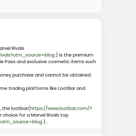
rvel Rivals
rivals?utm_source=blog
) is the premium
le Pass and exclusive cosmetic items such
l-money purchase and cannot be obtained
ame trading platforms like LootBar and
, the lootbar(
https://www.lootbar.com/?
 choice for a Marvel Rivals top
s?utm_source=blog
) .