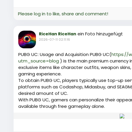
Please log in to like, share and comment!
ein Foto hinzugefügt
RiceHan RiceHan
2026-07-11 02:11:16
PUBG UC: Usage and Acquisition PUBG UC(
https://
utm_source=blog
) is the main premium currency i
exclusive items like character outfits, weapon skins
gaming experience.
To obtain PUBG UC, players typically use top-up se
platforms such as Codashop, Midasbuy, and SEAGM,
desired amount of UC.
With PUBG UC, gamers can personalize their appea
available through free gameplay alone.