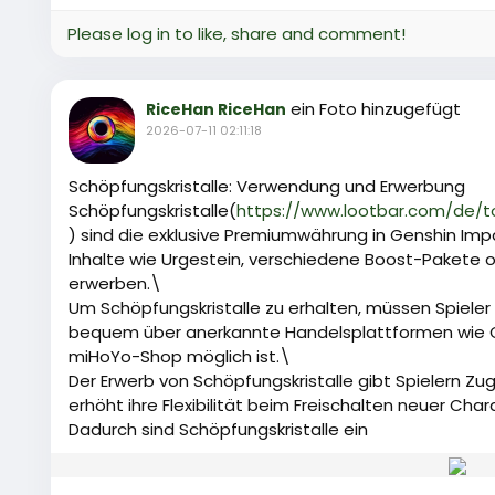
Please log in to like, share and comment!
ein Foto hinzugefügt
RiceHan RiceHan
2026-07-11 02:11:18
Schöpfungskristalle: Verwendung und Erwerbung
Schöpfungskristalle(
https://www.lootbar.com/de/
) sind die exklusive Premiumwährung in Genshin Impa
Inhalte wie Urgestein, verschiedene Boost-Pakete od
erwerben.\
Um Schöpfungskristalle zu erhalten, müssen Spiele
bequem über anerkannte Handelsplattformen wie C
miHoYo-Shop möglich ist.\
Der Erwerb von Schöpfungskristalle gibt Spielern 
erhöht ihre Flexibilität beim Freischalten neuer Cha
Dadurch sind Schöpfungskristalle ein