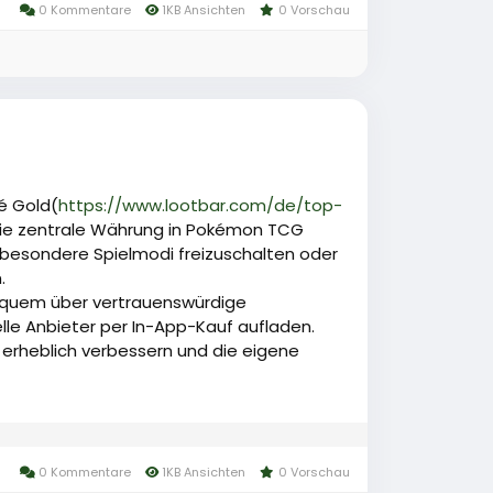
0 Kommentare
1KB Ansichten
0 Vorschau
é Gold(
https://www.lootbar.com/de/top-
die zentrale Währung in Pokémon TCG
, besondere Spielmodi freizuschalten oder
.
equem über vertrauenswürdige
lle Anbieter per In-App-Kauf aufladen.
 erheblich verbessern und die eigene
0 Kommentare
1KB Ansichten
0 Vorschau