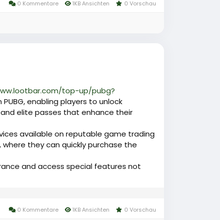
0 Kommentare
1KB Ansichten
0 Vorschau
www.lootbar.com/top-up/pubg?
n PUBG, enabling players to unlock
, and elite passes that enhance their
rvices available on reputable game trading
 where they can quickly purchase the
rance and access special features not
0 Kommentare
1KB Ansichten
0 Vorschau