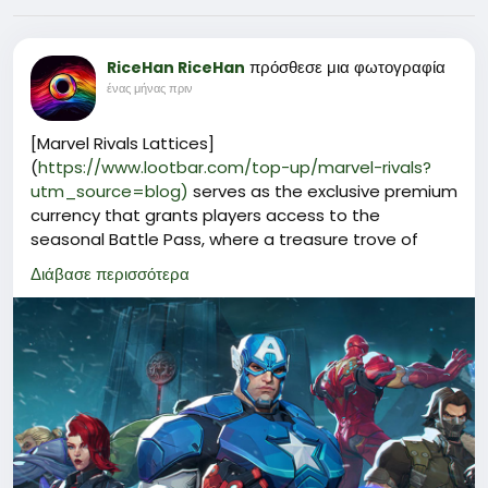
πρόσθεσε μια φωτογραφία
RiceHan RiceHan
ένας μήνας πριν
[Marvel Rivals Lattices]
(
https://www.lootbar.com/top-up/marvel-rivals?
utm_source=blog)
serves as the exclusive premium
currency that grants players access to the
seasonal Battle Pass, where a treasure trove of
limited-edition hero outfits, MVP animations, victory
Διάβασε περισσότερα
poses, and collectible gallery cards awaits those
willing to invest in their roster's visual flair.
Beyond the Battle Pass, Marvel Rivals Lattices can
be exchanged for individual cosmetic bundles and
time-limited event packages that rotate through
the in-game store, offering rare variants of iconic
Marvel characters that cannot be unlocked through
regular progression or the earnable Units currency.