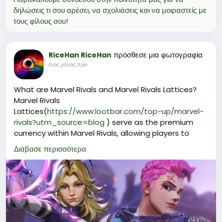
δηλώσεις τι σου αρέσει, να σχολιάσεις και να μοιραστείς με
τους φίλους σου!
πρόσθεσε μια φωτογραφία
RiceHan RiceHan
ένας μήνας πριν
What are Marvel Rivals and Marvel Rivals Lattices?
Marvel Rivals
Lattices(
https://www.lootbar.com/top-up/marvel-
rivals?utm_source=blog
) serve as the premium
currency within Marvel Rivals, allowing players to
unlock a variety of exclusive cosmetic items
Διάβασε περισσότερα
including skins, emotes, and other customization
options to enhance their gameplay experience.
Players can obtain Marvel Rivals Lattices by
purchasing them through reputable game trading
platforms such as LootBar, where top-up services
are available for quick and secure transactions. This
makes it easy for fans to access new content and