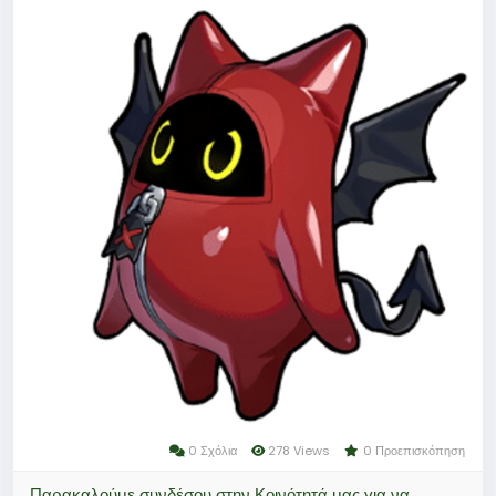
Potenzial beim Freischalten von Cinema‑Szenen und
beim gezielten Beschaffen von Ressourcen wie
Denny.
Um sicher und günstig an Zenless Zone Zero
Monochrome Film zu gelangen, bieten sich
spezialisierte Aufladeplattformen wie das
LootBar‑Zentrum oder andere vertrauenswürdige
Spielehandelsplattformen an.
Warum Zenless Zone Zero Top Up bei LootBar?
0 Σχόλια
278 Views
0 Προεπισκόπηση
Παρακαλούμε συνδέσου στην Κοινότητά μας για να