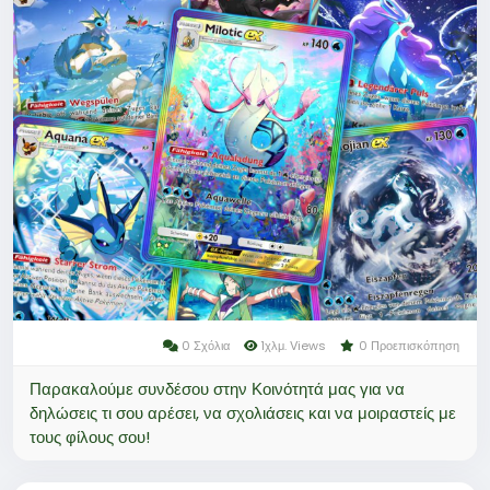
vertrauenswürdige Anbieter aufladen.\nSo
verbesserst du dein Spielerlebnis und erhöhst deine
Chancen auf seltene Karten.
Warum sollten Sie bei LootBar Poké Gold aufladen?
Wenn Spieler Poké Gold aufladen möchten, sollten
sie die lootbar(
https://www.lootbar.com/de/?
utm_source=blog
) Spielhandelsplattform in
Betracht ziehen. Diese Plattform bietet eine Reihe
von Vorteilen, die den Kauf von Poké Gold
besonders attraktiv machen.
0 Σχόλια
1χλμ. Views
0 Προεπισκόπηση
Παρακαλούμε συνδέσου στην Κοινότητά μας για να
δηλώσεις τι σου αρέσει, να σχολιάσεις και να μοιραστείς με
τους φίλους σου!