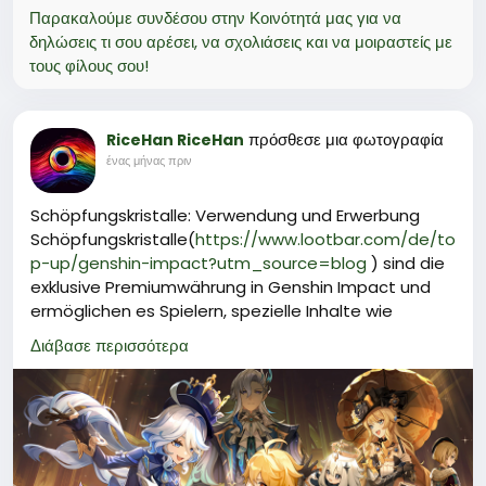
Παρακαλούμε συνδέσου στην Κοινότητά μας για να
δηλώσεις τι σου αρέσει, να σχολιάσεις και να μοιραστείς με
τους φίλους σου!
πρόσθεσε μια φωτογραφία
RiceHan RiceHan
ένας μήνας πριν
Schöpfungskristalle: Verwendung und Erwerbung
Schöpfungskristalle(
https://www.lootbar.com/de/to
p-up/genshin-impact?utm_source=blog
) sind die
exklusive Premiumwährung in Genshin Impact und
ermöglichen es Spielern, spezielle Inhalte wie
Urgestein, verschiedene Boost-Pakete oder seltene
Διάβασε περισσότερα
Materialien im Spiel zu erwerben.\
Um Schöpfungskristalle zu erhalten, müssen Spieler
diese mit echtem Geld aufladen, was bequem über
anerkannte Handelsplattformen wie Codashop,
OffGamers oder den offiziellen miHoYo-Shop
möglich ist.\