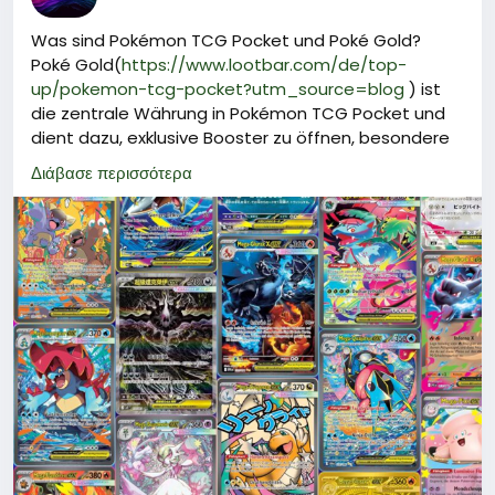
Was sind Pokémon TCG Pocket und Poké Gold?
Poké Gold(
https://www.lootbar.com/de/top-
up/pokemon-tcg-pocket?utm_source=blog
) ist
die zentrale Währung in Pokémon TCG Pocket und
dient dazu, exklusive Booster zu öffnen, besondere
Spielmodi freizuschalten oder die Wartezeit für
Διάβασε περισσότερα
tägliche Belohnungen zu verkürzen.
Um an Poké Gold zu gelangen, können Spieler es
bequem über vertrauenswürdige
Handelsplattformen wie LootBar oder andere
offizielle Anbieter per In-App-Kauf aufladen.
Mit genügend Poké Gold lässt sich das Spielerlebnis
erheblich verbessern und die eigene Sammlung
gezielt um begehrte Karten erweitern.
Warum sollten Sie bei LootBar Poké Gold aufladen?