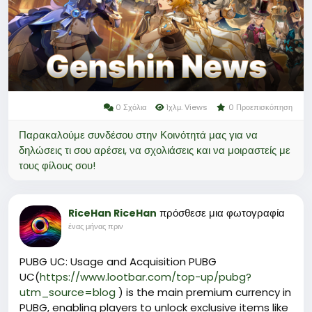
Der Erwerb von Schöpfungskristalle gibt Spielern
Zugang zu besonderen Angeboten und erhöht ihre
Flexibilität beim Freischalten neuer Charaktere und
Items im Spiel.\
Dadurch sind Schöpfungskristalle ein
0 Σχόλια
1χλμ. Views
0 Προεπισκόπηση
Παρακαλούμε συνδέσου στην Κοινότητά μας για να
δηλώσεις τι σου αρέσει, να σχολιάσεις και να μοιραστείς με
τους φίλους σου!
πρόσθεσε μια φωτογραφία
RiceHan RiceHan
ένας μήνας πριν
PUBG UC: Usage and Acquisition PUBG
UC(
https://www.lootbar.com/top-up/pubg?
utm_source=blog
) is the main premium currency in
PUBG, enabling players to unlock exclusive items like