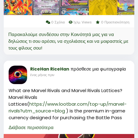
0 Σχόλια
1χλμ. Views
0 Προεπισκόπηση
Παρακαλούμε συνδέσου στην Κοινότητά μας για να
δηλώσεις τι σου αρέσει, να σχολιάσεις και να μοιραστείς με
τους φίλους σου!
πρόσθεσε μια φωτογραφία
RiceHan RiceHan
ένας μήνας πριν
What are Marvel Rivals and Marvel Rivals Lattices?
Marvel Rivals
Lattices(
https://www.lootbar.com/top-up/marvel-
rivals?utm_source=blog
) is the premium in-game
currency designed for purchasing the Battle Pass
and exclusive cosmetic items such as hero skins,
Διάβασε περισσότερα
emotes, and sprays.
Unlike earnable currencies, Lattices require a real-