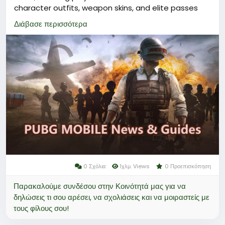
character outfits, weapon skins, and elite passes
that enhance their gaming experience.
Διάβασε περισσότερα
To obtain PUBG UC, players typically use top-up
services available on reputable game trading
platforms such as Codashop, Midasbuy, and SEAGM,
where they can quickly purchase the desired
amount of UC.
With PUBG UC, gamers can personalize their
appearance and access special features not
available through free gameplay alone.
0 Σχόλια
1χλμ. Views
0 Προεπισκόπηση
Παρακαλούμε συνδέσου στην Κοινότητά μας για να
δηλώσεις τι σου αρέσει, να σχολιάσεις και να μοιραστείς με
τους φίλους σου!