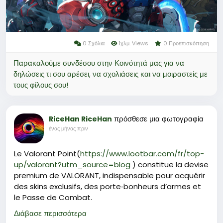
0 Σχόλια
1χλμ. Views
0 Προεπισκόπηση
Παρακαλούμε συνδέσου στην Κοινότητά μας για να
δηλώσεις τι σου αρέσει, να σχολιάσεις και να μοιραστείς με
τους φίλους σου!
πρόσθεσε μια φωτογραφία
RiceHan RiceHan
ένας μήνας πριν
Le Valorant Point(
https://www.lootbar.com/fr/top-
up/valorant?utm_source=blog
) constitue la devise
premium de VALORANT, indispensable pour acquérir
des skins exclusifs, des porte‑bonheurs d’armes et
le Passe de Combat.
Pour se procurer cette monnaie, les joueurs peuvent
Διάβασε περισσότερα
privilégier des plateformes de jeu spécialisées