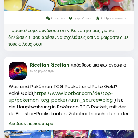
0 Σχόλια
1χλμ. Views
0 Προεπισκόπηση
Παρακαλούμε συνδέσου στην Κοινότητά μας για να
δηλώσεις τι σου αρέσει, να σχολιάσεις και να μοιραστείς με
τους φίλους σου!
πρόσθεσε μια φωτογραφία
RiceHan RiceHan
ένας μήνας πριν
Was sind Pokémon TCG Pocket und Poké Gold?
Poké Gold(
https://www.lootbar.com/de/top-
up/pokemon-tcg-pocket?utm_source=blog
) ist
die Hauptwährung in Pokémon TCG Pocket, mit der
du Booster-Packs kaufen, Zubehör freischalten oder
die Pack-Ausdauer wiederherstellen kannst.\nUm
Διάβασε περισσότερα
an Poké Gold zu gelangen, kannst du es über
Plattformen wie LootBar oder andere