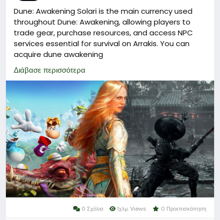
Dune: Awakening Solari is the main currency used
throughout Dune: Awakening, allowing players to
trade gear, purchase resources, and access NPC
services essential for survival on Arrakis. You can
acquire dune awakening
solari(
https://www.lootbar.com/game-coins/dune-
Διάβασε περισσότερα
awakening?utm_source=blog
) conveniently by
topping up through trusted game trading platforms
such as Midasbuy, Codashop, or OffGamers.
Managing your solari wisely is crucial, as carrying it in
your inventory exposes you to the risk of losing it
upon death unless you deposit it in hub banks where
it becomes Solari Credit for safe, remote use. This
currency forms the backbone of the game's
economy, driving player interactions and strategic
choices in the harsh desert world.
0 Σχόλια
1χλμ. Views
0 Προεπισκόπηση