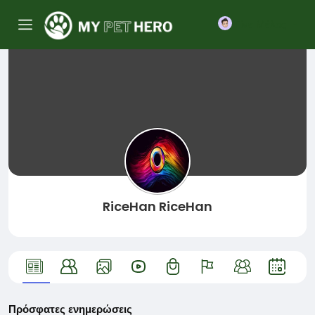
Γίνε Μέλος
RiceHan RiceHan
Πρόσφατες ενημερώσεις