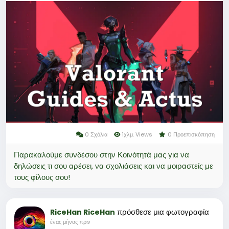
comme LootBar, G2G ou SEAGM, qui proposent des
recharges rapides et sécurisées.
Ces services permettent souvent d’obtenir du
Valorant Point à prix réduit, optimisant ainsi l’achat
de contenu cosmétique sans passer uniquement
par la boutique officielle.
Pourquoi LootBar est le meilleur choix pour la
Recharge Valorant?
0 Σχόλια
1χλμ. Views
0 Προεπισκόπηση
Παρακαλούμε συνδέσου στην Κοινότητά μας για να
δηλώσεις τι σου αρέσει, να σχολιάσεις και να μοιραστείς με
τους φίλους σου!
πρόσθεσε μια φωτογραφία
RiceHan RiceHan
ένας μήνας πριν