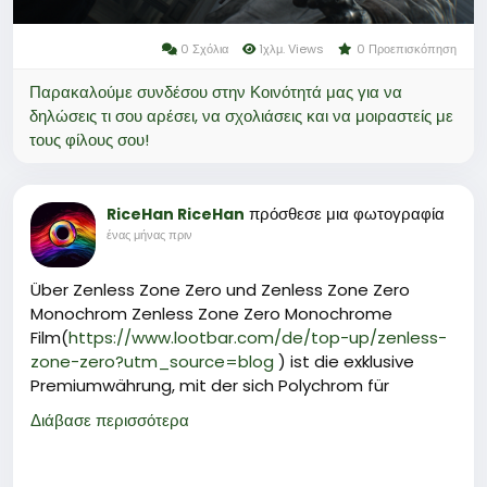
0 Σχόλια
1χλμ. Views
0 Προεπισκόπηση
Παρακαλούμε συνδέσου στην Κοινότητά μας για να
δηλώσεις τι σου αρέσει, να σχολιάσεις και να μοιραστείς με
τους φίλους σου!
πρόσθεσε μια φωτογραφία
RiceHan RiceHan
ένας μήνας πριν
Über Zenless Zone Zero und Zenless Zone Zero
Monochrom Zenless Zone Zero Monochrome
Film(
https://www.lootbar.com/de/top-up/zenless-
zone-zero?utm_source=blog
) ist die exklusive
Premiumwährung, mit der sich Polychrom für
Signalsuchen, Masterkassetten und den Erwerb
Διάβασε περισσότερα
seltener Agenten oder W‑Engines effizient aufladen
lässt.
Dank der 1:1‑Umwandlung entfaltet sie ihr volles