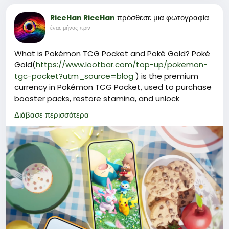
πρόσθεσε μια φωτογραφία
RiceHan RiceHan
ένας μήνας πριν
What is Pokémon TCG Pocket and Poké Gold? Poké
Gold(
https://www.lootbar.com/top-up/pokemon-
tgc-pocket?utm_source=blog
) is the premium
currency in Pokémon TCG Pocket, used to purchase
booster packs, restore stamina, and unlock
exclusive cosmetic items like special card sleeves
Διάβασε περισσότερα
and playmat covers.
Beyond enhancing gameplay, it provides access to
limited-edition cards and collectibles that boost
your collection's prestige.
For those looking to top up, reliable platforms such
as LootBar offer secure and instant Poké Gold
purchases, often with attentive customer support
and competitive rates.
Why do you choose LootBar for Poké Gold Top up?